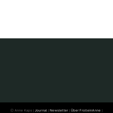
Ⓒ Anne Kaps |
Journal
|
Newsletter
|
Über FrolleinAnne
|