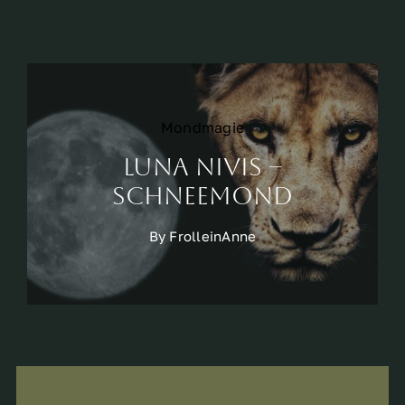
Mondmagie
Luna Nivis –
Schneemond
By
FrolleinAnne