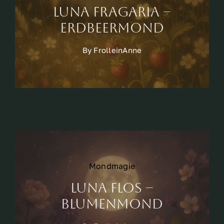
Luna Fragaria –
Erdbeermond
By
FrolleinAnne
Mondmagie
Luna Flos –
Blumenmond