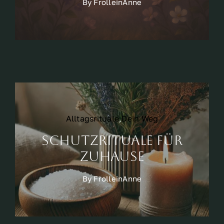
By
FrolleinAnne
Alltagsrituale
,
Dein Weg
Schutzrituale für
Zuhause
By
FrolleinAnne