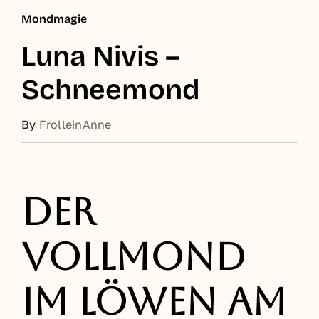
Mondmagie
Luna Nivis –
Schneemond
By
FrolleinAnne
Der
Vollmond
im Löwen am